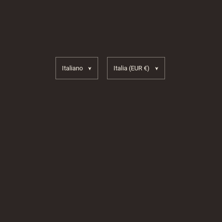
Lingua
Paese/Area geografica
Italiano
Italia
(EUR €)
Copyright © 2026
Gallina Atelier
. Powered 