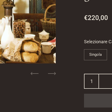
Prezzo di 
€220,00
Selezionare 
Singola
Precedente
Successivo