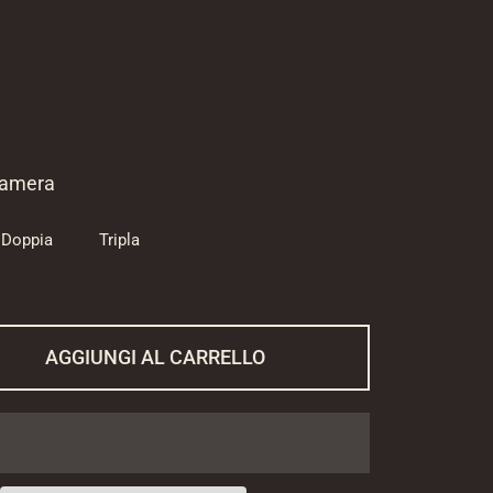
listino
Prezzo di vendita
Camera
Doppia
Tripla
AGGIUNGI AL CARRELLO