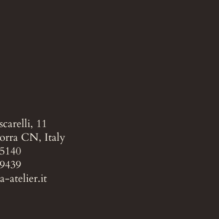
carelli, 11
orra CN, Italy
15140
39439
-atelier.it