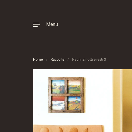
Passa ai contenuti
Menu
Home
/
Raccolte
/
Paghi 2 notti e resti 3