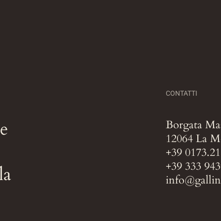
CONTATTI
e
Borgata Mas
12064 La M
+39 0173.2
+39 333 94
la
info@gallina